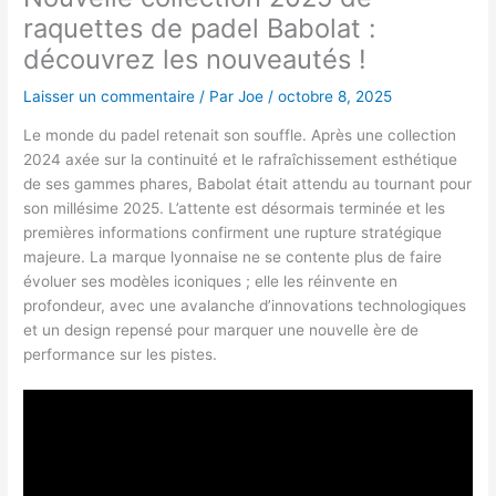
raquettes de padel Babolat :
découvrez les nouveautés !
Laisser un commentaire
/ Par
Joe
/
octobre 8, 2025
Le monde du padel retenait son souffle. Après une collection
2024 axée sur la continuité et le rafraîchissement esthétique
de ses gammes phares, Babolat était attendu au tournant pour
son millésime 2025. L’attente est désormais terminée et les
premières informations confirment une rupture stratégique
majeure. La marque lyonnaise ne se contente plus de faire
évoluer ses modèles iconiques ; elle les réinvente en
profondeur, avec une avalanche d’innovations technologiques
et un design repensé pour marquer une nouvelle ère de
performance sur les pistes.